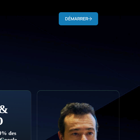
DÉMARRER
 &
O
60% des
 Google