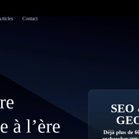
rticles
Contact
re
SEO
GE
e à l’ère
Déjà plus de 
recherches sur