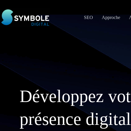
Passer
Panneau de gestion des cookies
au
contenu
SEO
Approche
A
Développez vot
présence digital