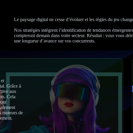
Le paysage digital ne cesse d’évoluer et les règles du jeu chang
Nos stratégies intègrent l’identification de tendances émergentes
compteront demain dans votre secteur. Résultat : vous vous d
une longueur d’avance sur vos concurrents.
 et
tal. Grâce à
ctive aux
nts. Cela
ront
également
es moteurs de
lement.