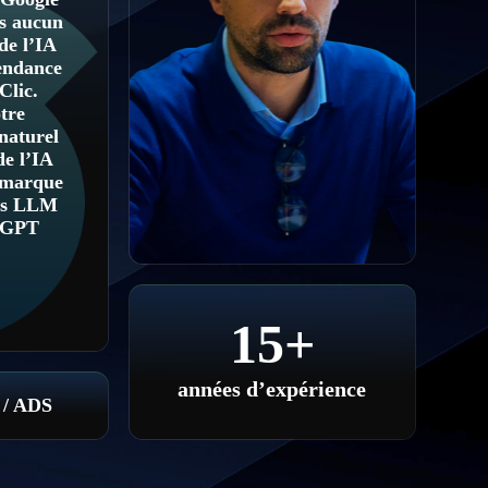
us aucun
 de l’IA
tendance
Clic
.
tre
naturel
de l’IA
 marque
les LLM
tGPT
15+
années d’expérience
 / ADS