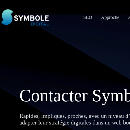
Passer
au
contenu
SEO
Approche
A
Contacter Symb
Rapides, impliqués, proches, avec un niveau d’e
adapter leur stratégie digitales dans un web bo