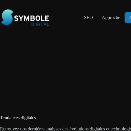
Passer
au
contenu
SEO
Approche
A
Tendances digitales
Retrouvez nos dernières analyses des évolutions digitales et technologi