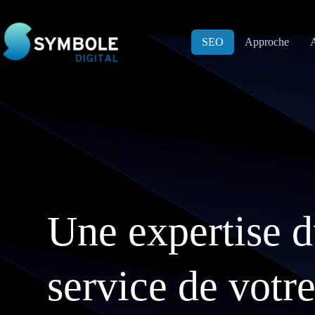
Passer
au
contenu
SEO
Approche
A
Une expertise d
service de votr