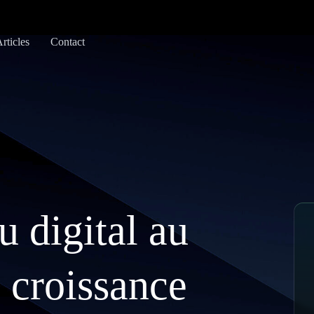
rticles
Contact
u digital au
e croissance