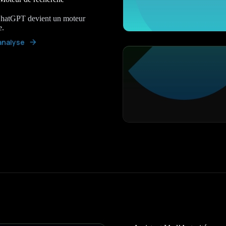
atGPT devient un moteur
e.
 analyse