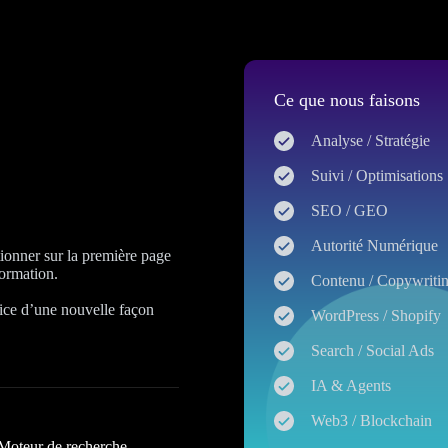
Ce que nous faisons
Analyse / Stratégie
Suivi / Optimisations
SEO / GEO
Autorité Numérique
itionner sur la première page
formation.
Contenu / Copywriti
ice d’une nouvelle façon
WordPress / Shopify
Search / Social Ads
IA & Agents
Web3 / Blockchain
Moteur de recherche