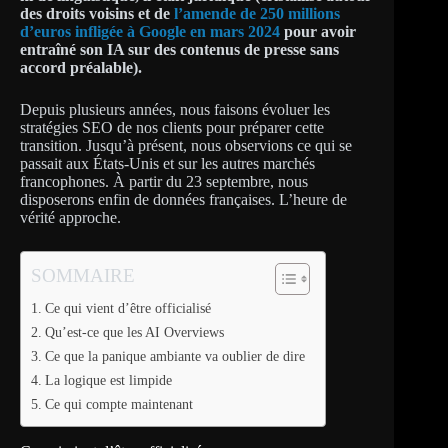
des droits voisins et de
l’amende de 250 millions
d’euros infligée à Google en mars 2024
pour avoir
entraîné son IA sur des contenus de presse sans
accord préalable).
Depuis plusieurs années, nous faisons évoluer les
stratégies SEO de nos clients pour préparer cette
transition. Jusqu’à présent, nous observions ce qui se
passait aux États-Unis et sur les autres marchés
francophones. À partir du 23 septembre, nous
disposerons enfin de données françaises. L’heure de
vérité approche.
SOMMAIRE
Ce qui vient d’être officialisé
Qu’est-ce que les AI Overviews
Ce que la panique ambiante va oublier de dire
La logique est limpide
Ce qui compte maintenant