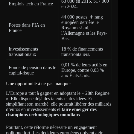
63 000 en 2015, 517 000
Emplois tech en France
en 2024.
44 000 postes, 4ᵉ rang
européen derrière le
Postes dans l’IA en
Royaume-Uni,
France
l’Allemagne et les Pays-
Bas.
Investissements
18 % de financements
transnationaux
transfrontaliers.
0,01 % de leurs actifs en
Fonds de pension dans le
Europe, contre 0,03 %
capital-risque
aux États-Unis.
Une opportunité à ne pas manquer
L’Europe a tout à gagner en adoptant le « 28th Regime
». Elle dispose déjà des talents et des idées. En
simplifiant son marché, elle pourrait libérer des milliards
d’euros en investissements et
faire émerger des
champions technologiques mondiaux
.
Pourtant, cette réforme nécessite un engagement
politique fort. Les décideurs européens doivent agir