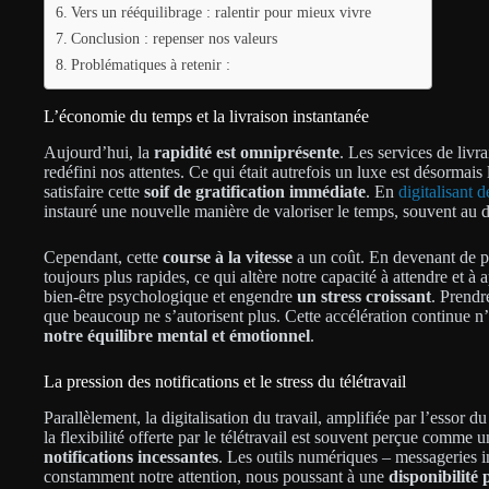
Vers un rééquilibrage : ralentir pour mieux vivre
Conclusion : repenser nos valeurs
Problématiques à retenir :
L’économie du temps et la livraison instantanée
Aujourd’hui, la
rapidité est omniprésente
. Les services de livr
redéfini nos attentes. Ce qui était autrefois un luxe est désormais 
satisfaire cette
soif de gratification immédiate
. En
digitalisant 
instauré une nouvelle manière de valoriser le temps, souvent au d
Cependant, cette
course à la vitesse
a un coût. En devenant de pl
toujours plus rapides, ce qui altère notre capacité à attendre et 
bien-être psychologique et engendre
un stress croissant
. Prendr
que beaucoup ne s’autorisent plus. Cette accélération continue n
notre équilibre mental et émotionnel
.
La pression des notifications et le stress du télétravail
Parallèlement, la digitalisation du travail, amplifiée par l’essor d
la flexibilité offerte par le télétravail est souvent perçue comm
notifications incessantes
. Les outils numériques – messageries in
constamment notre attention, nous poussant à une
disponibilité