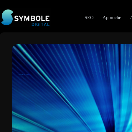
Passer
au
contenu
SEO
Approche
A