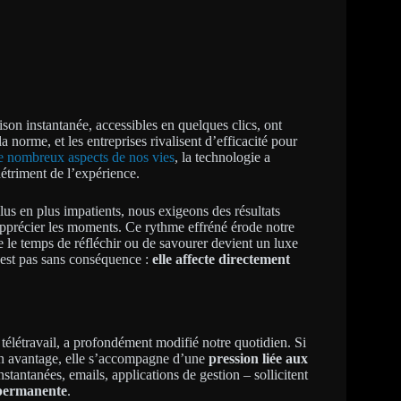
aison instantanée, accessibles en quelques clics, ont
la norme, et les entreprises rivalisent d’efficacité pour
de nombreux aspects de nos vies
, la technologie a
étriment de l’expérience.
us en plus impatients, nous exigeons des résultats
à apprécier les moments. Ce rythme effréné érode notre
e le temps de réfléchir ou de savourer devient un luxe
’est pas sans conséquence :
elle affecte directement
u télétravail, a profondément modifié notre quotidien. Si
e un avantage, elle s’accompagne d’une
pression liée aux
stantanées, emails, applications de gestion – sollicitent
 permanente
.