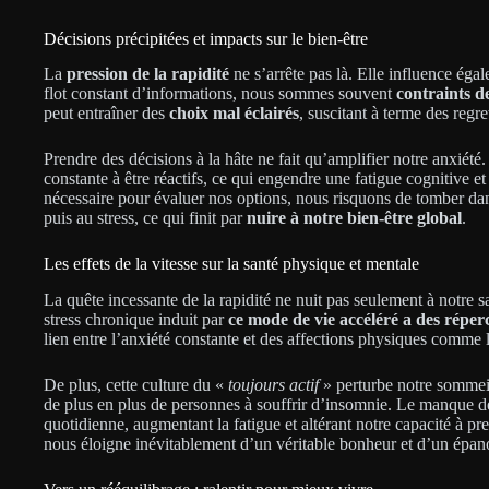
Décisions précipitées et impacts sur le bien-être
La
pression de la rapidité
ne s’arrête pas là. Elle influence ég
flot constant d’informations, nous sommes souvent
contraints d
peut entraîner des
choix mal éclairés
, suscitant à terme des regre
Prendre des décisions à la hâte ne fait qu’amplifier notre anxiét
constante à être réactifs, ce qui engendre une fatigue cognitive 
nécessaire pour évaluer nos options, nous risquons de tomber dans
puis au stress, ce qui finit par
nuire à notre bien-être global
.
Les effets de la vitesse sur la santé physique et mentale
La quête incessante de la rapidité ne nuit pas seulement à notre s
stress chronique induit par
ce mode de vie accéléré a des réperc
lien entre l’anxiété constante et des affections physiques comme l
De plus, cette culture du «
toujours actif
» perturbe notre sommeil
de plus en plus de personnes à souffrir d’insomnie. Le manque de 
quotidienne, augmentant la fatigue et altérant notre capacité à pr
nous éloigne inévitablement d’un véritable bonheur et d’un épan