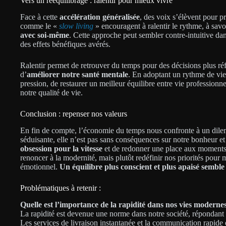
Vers un rééquilibrage : ralentir pour mieux vivre
Face à cette
accélération généralisée
, des voix s’élèvent pour 
comme le «
slow living
» encouragent à ralentir le rythme, à savo
avec soi-même
. Cette approche peut sembler contre-intuitive dan
des effets bénéfiques avérés.
Ralentir permet de retrouver du temps pour des décisions plus réfl
d’
améliorer notre santé mentale
. En adoptant un rythme de vie 
pression, de restaurer un meilleur équilibre entre vie professionne
notre qualité de vie.
Conclusion : repenser nos valeurs
En fin de compte, l’économie du temps nous confronte à un dile
séduisante, elle n’est pas sans conséquences sur notre bonheur et 
obsession pour la vitesse
et de redonner une place aux moments d
renoncer à la modernité, mais plutôt redéfinir nos priorités pour 
émotionnel.
Un équilibre plus conscient et plus apaisé semble
Problématiques à retenir :
Quelle est l’importance de la rapidité dans nos vies moderne
La rapidité est devenue une norme dans notre société, répondant
Les services de livraison instantanée et la communication rapide 