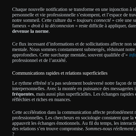
Chaque nouvelle notification se transforme en une injonction à r
personnelle et vie professionnelle s’estompent, et l’espace de t
notre sommeil. Cette culture du «
toujours connecté
» crée une su
fameux «
droit à la déconnexion
» reste difficile à appliquer, d
devenue la norme
.
Ce flux incessant d’informations et de sollicitations affecte non 
mentale. Nous sommes constamment submergés, réduisant notre c
approfondies. Cette surcharge mentale, souvent qualifiée d’«
inf
professionnel et de l’anxiété.
Communications rapides et relations superficielles
Le rythme effréné n’a pas seulement bouleversé notre façon de tra
interpersonnelles. Avec la montée en puissance des messageries 
fréquentes
, mais aussi plus superficielles. Les échanges rapides
réfléchies et riches en nuances.
Cette accélération dans la communication affecte profondément no
professionnelles. Les chercheurs en sociologie constatent que la
appauvrit les échanges émotionnels. Au fil du temps, les interacti
des relations s’en trouve compromise.
Sommes-nous réellement co
?