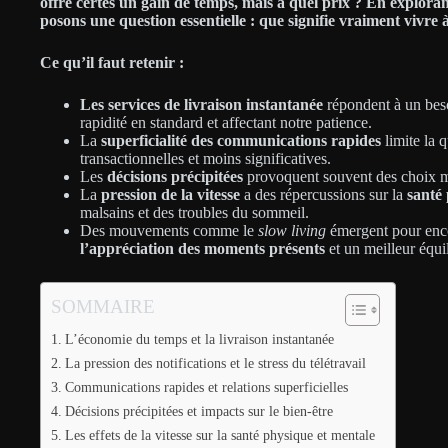
offre certes un gain de temps, mais à quel prix ? En explorant 
posons une question essentielle : que signifie vraiment vivre à
Ce qu’il faut retenir :
Les services de livraison instantanée
répondent à un beso
rapidité en standard et affectant notre patience.
La
superficialité des communications rapides
limite la q
transactionnelles et moins significatives.
Les
décisions précipitées
provoquent souvent des choix moi
La
pression de la vitesse
a des répercussions sur la
santé
malsains et des troubles du sommeil.
Des mouvements comme le
slow living
émergent pour enco
l’appréciation des moments présents
et un meilleur équil
SOMMAIRE
L’économie du temps et la livraison instantanée
La pression des notifications et le stress du télétravail
Communications rapides et relations superficielles
Décisions précipitées et impacts sur le bien-être
Les effets de la vitesse sur la santé physique et mentale