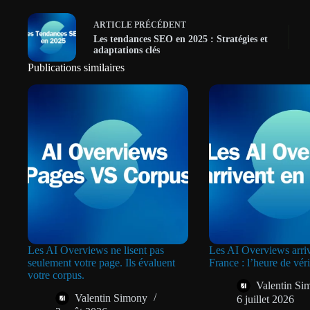
ARTICLE
PRÉCÉDENT
Les tendances SEO en 2025 : Stratégies et
adaptations clés
Publications similaires
Les AI Overviews ne lisent pas
Les AI Overviews arriv
seulement votre page. Ils évaluent
France : l’heure de vér
votre corpus.
Valentin Si
Valentin Simony
6 juillet 2026