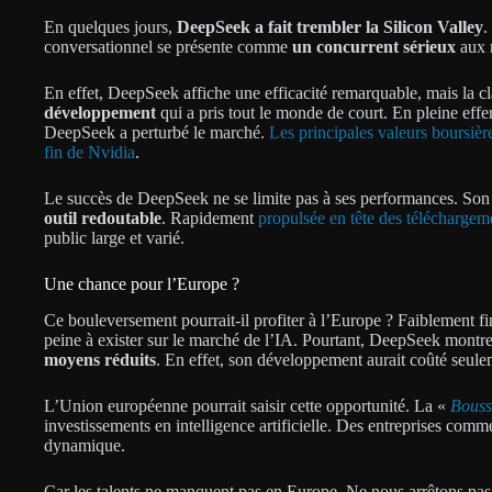
En quelques jours,
DeepSeek a fait trembler la Silicon Valley
.
conversationnel se présente comme
un concurrent sérieux
aux 
En effet, DeepSeek affiche une efficacité remarquable, mais la cl
développement
qui a pris tout le monde de court. En pleine eff
DeepSeek a perturbé le marché.
Les principales valeurs boursièr
fin de Nvidia
.
Le succès de DeepSeek ne se limite pas à ses performances. Son
outil redoutable
. Rapidement
propulsée en tête des téléchargem
public large et varié.
Une chance pour l’Europe ?
Ce bouleversement pourrait-il profiter à l’Europe ? Faiblement f
peine à exister sur le marché de l’IA. Pourtant, DeepSeek montr
moyens réduits
. En effet, son développement aurait coûté seulem
L’Union européenne pourrait saisir cette opportunité. La «
Bouss
investissements en intelligence artificielle. Des entreprises comm
dynamique.
Car les talents ne manquent pas en Europe. Ne nous arrêtons pa