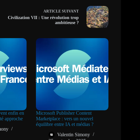
ARTICLE
SUIVANT
Civilization VII : Une révolution trop
ambitieuse ?
ent enfin en
Microsoft Publisher Content
ité approche
Marketplace : vers un nouvel
équilibre entre IA et médias ?
mony
Valentin Simony