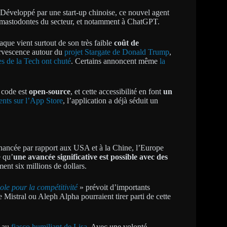
 Développé par une start-up chinoise, ce nouvel agent
mastodontes du secteur, et notamment à ChatGPT.
aque vient surtout de son très faible
coût de
ervescence autour du
projet Stargate de Donald Trump
,
es de la Tech ont chuté
. Certains annoncent même
la
 code est
open-source
, et cette accessibilité en font
un
ents sur l’App Store
, l’application a déjà séduit un
inancée par rapport aux USA et à la Chine, l’Europe
e qu’
une avancée significative est possible avec des
ent six millions de dollars.
ole pour la compétitivité
» prévoit d’importants
e Mistral ou Aleph Alpha pourraient tirer parti de cette
s au
fiasco humiliant de Lisa
. Avec une volonté