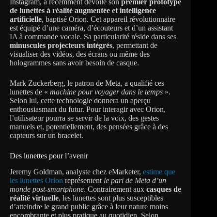
Instagram, a récemment dévoilé son
premier prototype
de lunettes à réalité augmentée et intelligence
artificielle
, baptisé Orion. Cet appareil révolutionnaire
est équipé d’une caméra, d’écouteurs et d’un assistant
IA à commande vocale. Sa particularité réside dans ses
minuscules projecteurs intégrés
, permettant de
visualiser des vidéos, des écrans ou même des
hologrammes sans avoir besoin de casque.
Mark Zuckerberg, le patron de Meta, a qualifié ces
lunettes de «
machine pour voyager dans le temps
».
Selon lui, cette technologie donnera un aperçu
enthousiasmant du futur. Pour interagir avec Orion,
l’utilisateur pourra se servir de la voix, des gestes
manuels et, potentiellement, des pensées grâce à des
capteurs sur un bracelet.
Des lunettes pour l’avenir
Jeremy Goldman, analyste chez eMarketer,
estime que
les lunettes Orion
représentent
le pari de Meta d’un
monde post-smartphone
. Contrairement aux
casques de
réalité virtuelle
, les lunettes sont plus susceptibles
d’atteindre le grand public grâce à leur nature moins
encombrante et plus pratique au quotidien. Selon